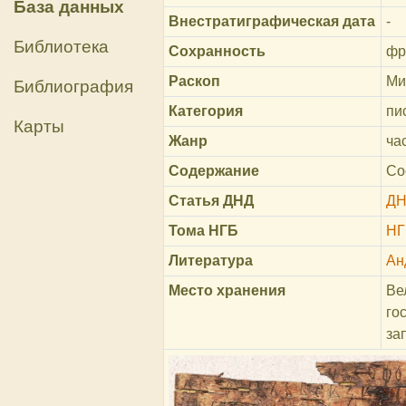
База данных
Внестратиграфическая дата
-
Библиотека
Сохранность
фр
Раскоп
Ми
Библиография
Категория
пи
Карты
Жанр
ча
Содержание
Со
Статья ДНД
ДН
Тома НГБ
НГ
Литература
Ан
Место хранения
Ве
го
за