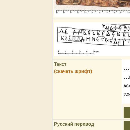
Текст
…
(скачать шрифт)
…н
ле
ъ
Русский перевод