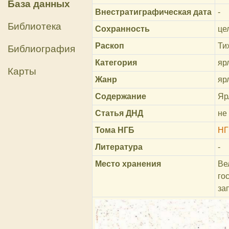
База данных
Внестратиграфическая дата
-
Библиотека
Сохранность
це
Раскоп
Ти
Библиография
Категория
яр
Карты
Жанр
яр
Содержание
Яр
Статья ДНД
не
Тома НГБ
НГ
Литература
-
Место хранения
Ве
го
за