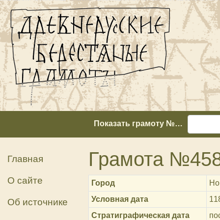
Показать грамоту №…
Грамота №45
Главная
О сайте
Город
Но
Условная дата
11
Об источнике
Стратиграфическая дата
пос