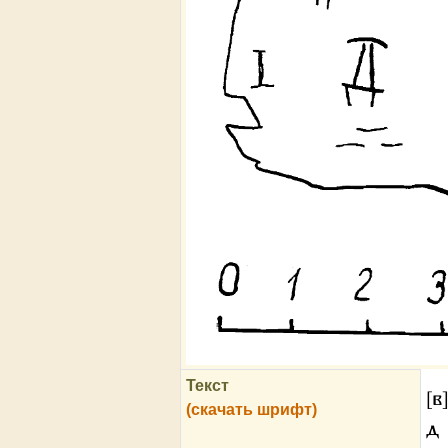
Текст
[в
(скачать шрифт)
д