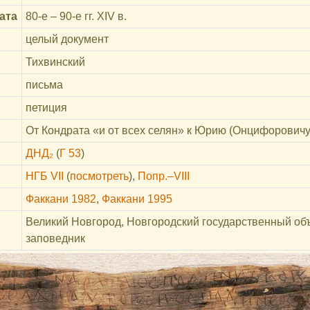
ата
80-е – 90-е гг. XIV в.
целый документ
Тихвинский
письма
петиция
От Кондрата «и от всех селян» к Юрию (Онцифоровичу
ДНД₂
(
Г 53
)
НГБ VII
(
посмотреть
)
,
Попр.–VIII
Факкани 1982
,
Факкани 1995
Великий Новгород, Новгородский государственный об
заповедник