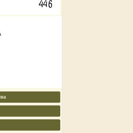
а
ова