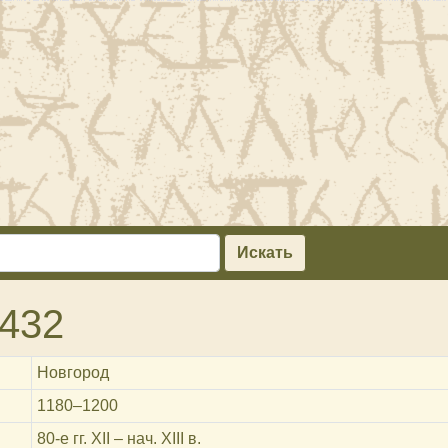
Искать
432
Новгород
1180‒1200
80-е гг. XII – нач. XIII в.