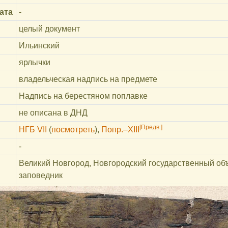
ата
-
целый документ
Ильинский
ярлычки
владельческая надпись на предмете
Надпись на берестяном поплавке
не описана в ДНД
[Предв.]
НГБ VII
(
посмотреть
)
,
Попр.–XIII
-
Великий Новгород, Новгородский государственный об
заповедник