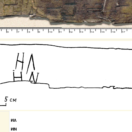
ил
ин