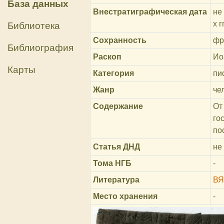
База данных
Внестратиграфическая дата
не
х г
Библиотека
Сохранность
фр
Библиография
Раскоп
Ио
Карты
Категория
пи
Жанр
че
Содержание
От
го
по
Статья ДНД
не
Тома НГБ
-
Литература
ВЯ
Место хранения
-