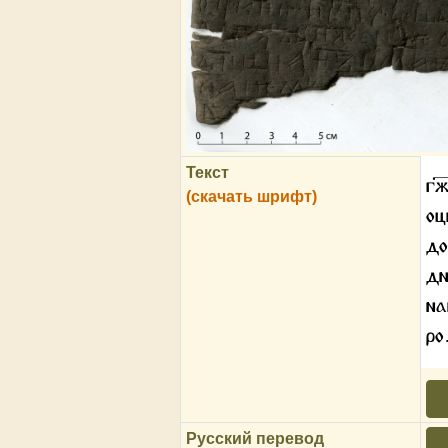
Текст
гж
(скачать шрифт)
оц
до
дн
на
р
Русский перевод