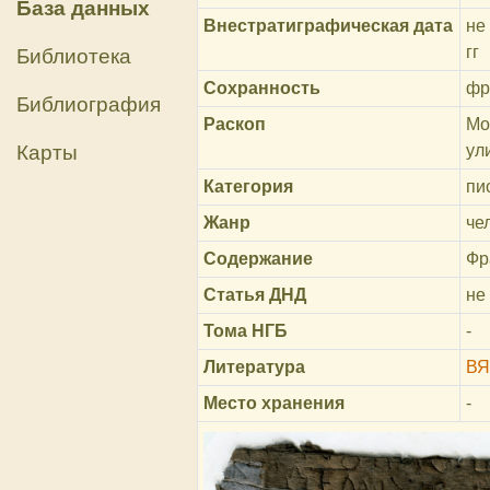
База данных
Внестратиграфическая дата
не
гг
Библиотека
Сохранность
фр
Библиография
Раскоп
Мо
Карты
ул
Категория
пи
Жанр
че
Содержание
Фр
Статья ДНД
не
Тома НГБ
-
Литература
ВЯ
Место хранения
-