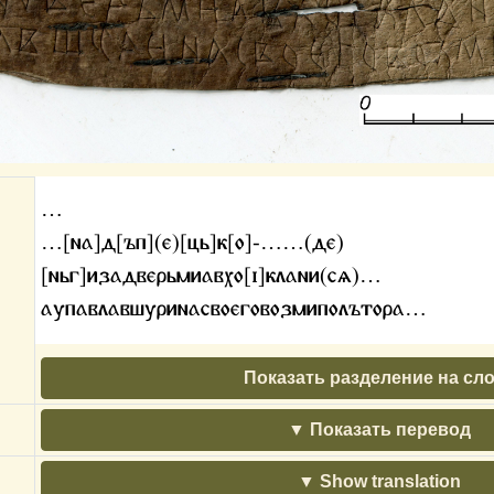
…
…[на]д[ъп](е)[ць]к[о]-……(де)
[ньг]изадверьмиавхо[ӏ]клани(сѧ)…
аупавлавшуринасвоеговозмиполътора…
Показать разделение на сл
Показать перевод
Show translation