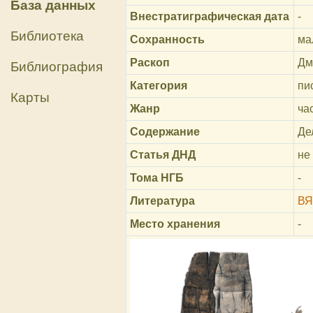
База данных
Внестратиграфическая дата
-
Библиотека
Сохранность
ма
Раскоп
Дм
Библиография
Категория
пи
Карты
Жанр
ча
Содержание
Де
Статья ДНД
не
Тома НГБ
-
Литература
ВЯ
Место хранения
-