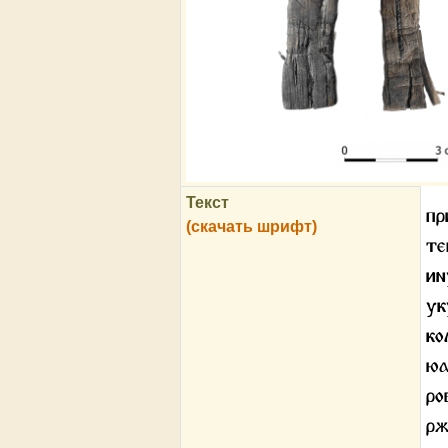
Текст
пр
(скачать шрифт)
те
и
у
к
ю
р
р