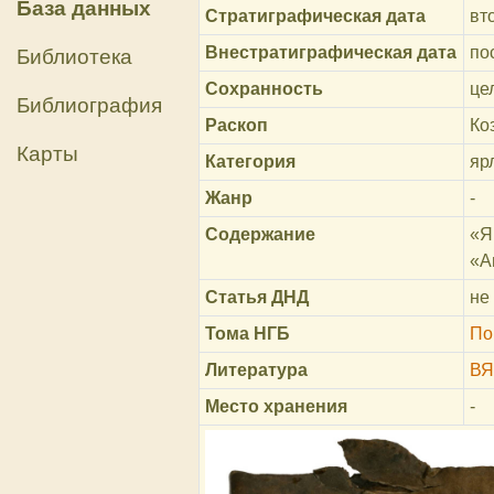
База данных
Стратиграфическая дата
вт
Внестратиграфическая дата
по
Библиотека
Сохранность
це
Библиография
Раскоп
Ко
Карты
Категория
яр
Жанр
-
Содержание
«Я
«А
Статья ДНД
не
Тома НГБ
По
Литература
ВЯ
Место хранения
-