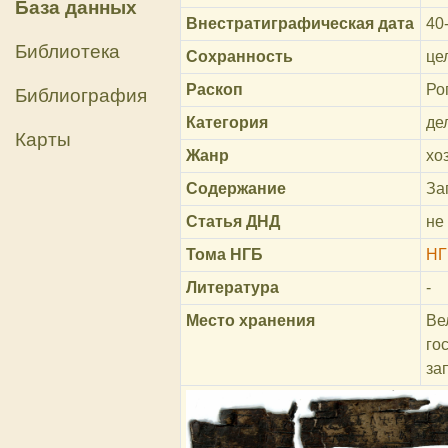
База данных
Внестратиграфическая дата
40-
Библиотека
Сохранность
це
Раскоп
Ро
Библиография
Категория
де
Карты
Жанр
хо
Содержание
За
Статья ДНД
не
Тома НГБ
НГ
Литература
-
Место хранения
Ве
го
за