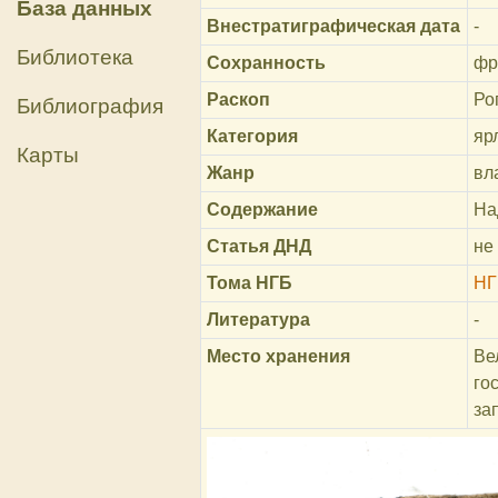
База данных
Внестратиграфическая дата
-
Библиотека
Сохранность
фр
Раскоп
Ро
Библиография
Категория
яр
Карты
Жанр
вл
Содержание
На
Статья ДНД
не
Тома НГБ
НГ
Литература
-
Место хранения
Ве
го
за