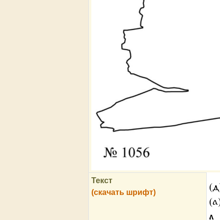
Текст
(д
(скачать шрифт)
(а
л