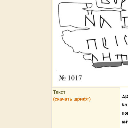
Текст
д
(скачать шрифт)
на
п
л