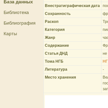
База данных
Внестратиграфическая дата
по
Библиотека
Сохранность
фр
Раскоп
Тр
Библиография
Категория
пи
Карты
Жанр
ча
Содержание
Фр
Статья ДНД
не
Тома НГБ
НГ
Литература
-
Место хранения
Ве
го
за