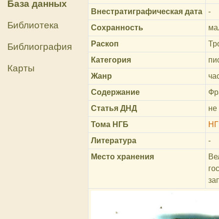
База данных
Внестратиграфическая дата
-
Библиотека
Сохранность
ма
Раскоп
Тр
Библиография
Категория
пи
Карты
Жанр
ча
Содержание
Фр
Статья ДНД
не
Тома НГБ
НГ
Литература
-
Место хранения
Ве
го
за