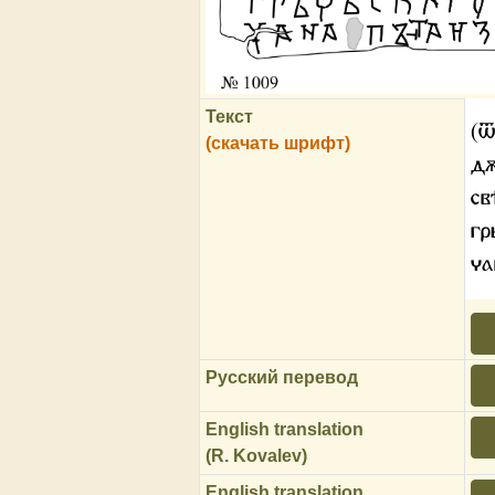
Текст
(ѿ
(скачать шрифт)
дѫ
св
гр
ча
Русский перевод
English translation
(R. Kovalev)
English translation