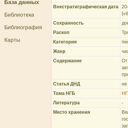
База данных
Внестратиграфическая дата
20-
{«
Библиотека
Сохранность
до
Библиография
Раскоп
Тр
Карты
Категория
пи
Жанр
ча
Содержание
От
ав
пр
Статья ДНД
не
Тома НГБ
НГ
Литература
-
Место хранения
Ве
го
за