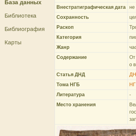
База данных
Внестратиграфическая дата
не 
Библиотека
Сохранность
це
Раскоп
Тр
Библиография
Категория
пи
Карты
Жанр
ча
Содержание
От
о 
Статья ДНД
ДН
Тома НГБ
НГ
Литература
-
Место хранения
Ве
го
за