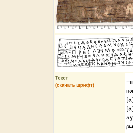
Текст
+п
(скачать шрифт)
по
[а
[а
ау
рм